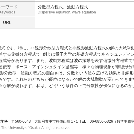
キーワード
分散型方程式、波動方程式
Keywords
Dispersive equation, wave equation
URL
程式です。特に、非線形分散型方程式と非線形波動方程式の解の大域挙動
述する偏微分方程式で, 例えば量子力学の基礎方程式であるシュレディ
程式等があります。また、波動方程式は波の振動を表す偏微分方程式で
超伝導、ボース・アインシュタイン凝縮等、様々な物理現象が非線形分
線形分散型・波動方程式の面白さは、分散という波を広げる効果と非線
ろです。これらのどちらが優位になるかで解の大域挙動が変わってきま
々な解が現れます。私は、どういう条件の下で分散性が優位になるのか
数学科
〒560-0043 大阪府豊中市待兼山町１-１ TEL：06-6850-5326（数学事務室）
he University of Osaka. All rights reserved.