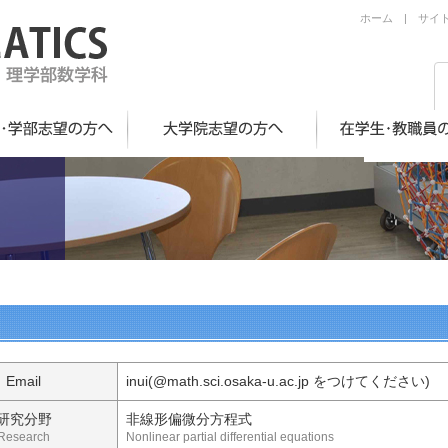
ホーム
|
サイ
Email
inui(@math.sci.osaka-u.ac.jp をつけてください)
研究分野
非線形偏微分方程式
Research
Nonlinear partial differential equations