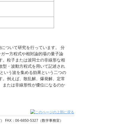
について研究を行っています。 分
ンガー方程式や相対論的場の量子論
す。粒子または波同士の非線形な相
散型・波動方程式を用いて記述され
形という波を集める効果という二つの
す。例えば、散乱解、爆発解、定常
、または非線形性が優位になるのか
 FAX：06-6850-5327（数学事務室）