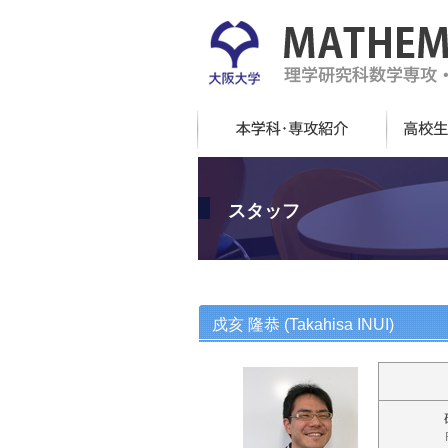
スタッフ
戍亥 隆恭 (Takahisa INUI)