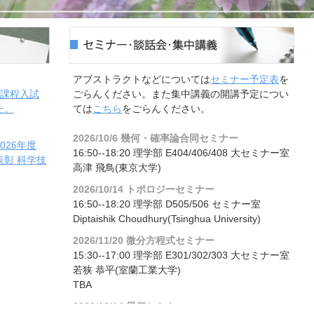
アブストラクトなどについては
セミナー予定表
を
期課程入試
ごらんください。また集中講義の開講予定につい
た。
ては
こちら
をごらんください。
2026/10/6 幾何・確率論合同セミナー
026年度
16:50--18:20 理学部 E404/406/408 大セミナー室
彰 科学技
高津 飛鳥(東京大学)
2026/10/14 トポロジーセミナー
16:50--18:20 理学部 D505/506 セミナー室
Diptaishik Choudhury(Tsinghua University)
2026/11/20 微分方程式セミナー
15:30--17:00 理学部 E301/302/303 大セミナー室
若狭 恭平(室蘭工業大学)
TBA
2026/12/14 幾何セミナー