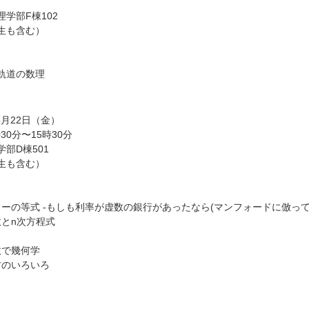
学部F棟102
生も含む）
）
軌道の数理
8月22日（金）
30分〜15時30分
部D棟501
生も含む）
オイラーの等式 -もしも利率が虚数の銀行があったなら(マンフォードに倣って
素数とn次方程式
素数で幾何学
え方のいろいろ