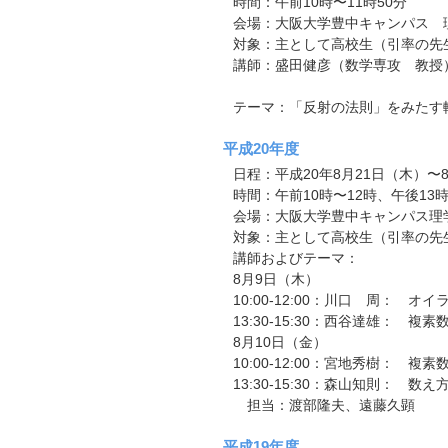
時間：午前10時〜11時50分
会場：大阪大学豊中キャンパス 理
対象：主として高校生（引率の先
講師：盛田健彦（数学専攻 教授
テーマ：「反射の法則」をみたす
平成20年度
日程：平成20年8月21日（木）〜
時間：午前10時〜12時、午後13時
会場：大阪大学豊中キャンパス理学
対象：主として高校生（引率の先
講師およびテーマ：
8月9日（木）
10:00-12:00：川口 周： 
13:30-15:30：西谷達雄： 複
8月10日（金）
10:00-12:00：宮地秀樹： 複
13:30-15:30：森山知則： 数
担当：渡部隆夫、遠藤久顕
平成19年度